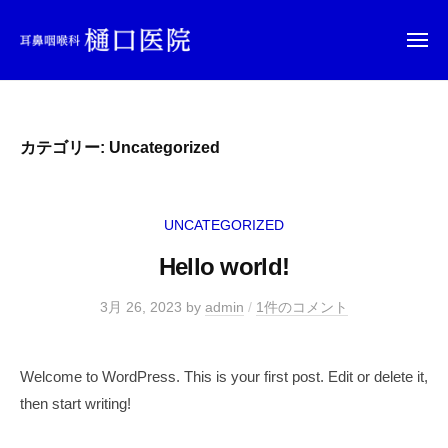
ー
コ
鼻
ン
咽
メ
ニ
テ
喉
ュ
耳
横
ー
科
ン
鼻
浜
ツ
鶴
咽
樋
カテゴリー:
Uncategorized
へ
見
喉
口
ス
科
医
キ
院
UNCATEGORIZED
ッ
樋
プ
Hello world!
口
医
3月 26, 2023
by
admin
/
1件のコメント
院
Welcome to WordPress. This is your first post. Edit or delete it,
then start writing!